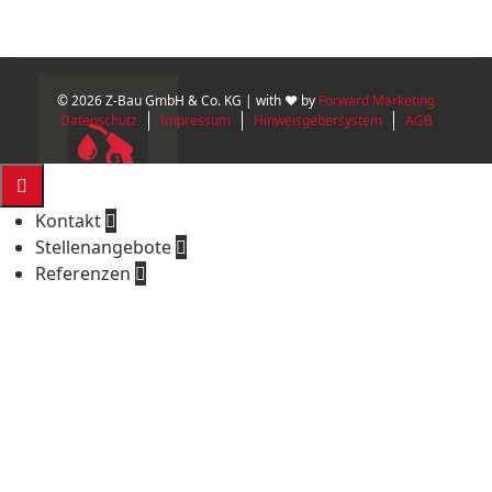
© 2026 Z-Bau GmbH & Co. KG | with ♥ by
Forward Marketing
Datenschutz
Impressum
Hinweisgebersystem
AGB

Kontakt

Stellenangebote

Referenzen
