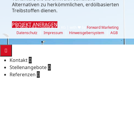
Alternativen zu herkömmlichen, erdölbasierten
Treibstoffen dienen.
PROJEKT ANFRAGEN
© 2026 Z-Bau GmbH & Co. KG | with ♥ by
Forward Marketing
Datenschutz
Impressum
Hinweisgebersystem
AGB

Kontakt

Stellenangebote

Referenzen

Biogene und Synthetische Kraftstoffe