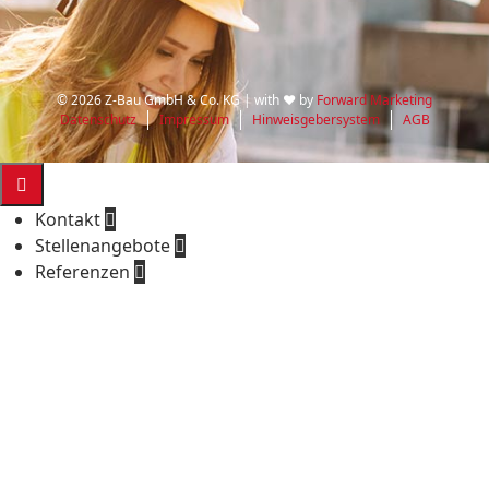
© 2026 Z-Bau GmbH & Co. KG | with ♥ by
Forward Marketing
Datenschutz
Impressum
Hinweisgebersystem
AGB

Kontakt

Stellenangebote

Referenzen

E-Mail-Adresse
office@z-bau.de