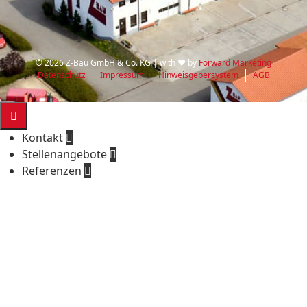
© 2026 Z-Bau GmbH & Co. KG | with ♥ by
Forward Marketing
Datenschutz
Impressum
Hinweisgebersystem
AGB

Kontakt

Stellenangebote

Referenzen
