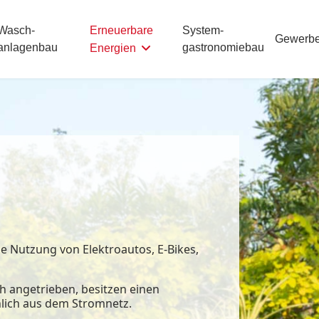
Erneuerbare
Wasch­
System­
Gewerb
anlagenbau
gastronomiebau
Energien
ie Nutzung von Elektroautos, E-Bikes,
h angetrieben, besitzen einen
hlich aus dem Stromnetz.