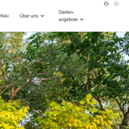
Stellen­
ebau
Über uns
angebote