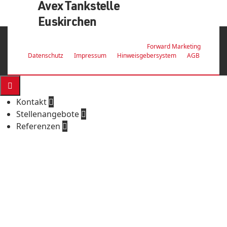
Avex Tankstelle
Euskirchen
© 2026 Z-Bau GmbH & Co. KG | with ♥ by
Forward Marketing
Datenschutz
Impressum
Hinweisgebersystem
AGB

Kontakt

Stellenangebote

Referenzen

Avex Tankstation Euskirchen
Die Errichtung einer 24/7-Tankstelle auf einem
großzügigen 5.175 Quadratmeter großen Grundstück
markiert einen Meilenstein im Tankstellenbau. Unter
der Federführung der AVEX