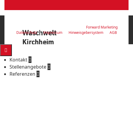
© 2026 Z-Bau GmbH & Co. KG | with ♥ by
Forward Marketing
Waschwelt
Datenschutz
Impressum
Hinweisgebersystem
AGB
Kirchheim

Kontakt

Stellenangebote

Referenzen

...