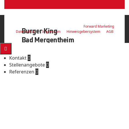
© 2026 Z-Bau GmbH & Co. KG | with ♥ by
Forward Marketing
Burger King
Datenschutz
Impressum
Hinweisgebersystem
AGB
Bad Mergentheim

Kontakt

Stellenangebote

Referenzen

...