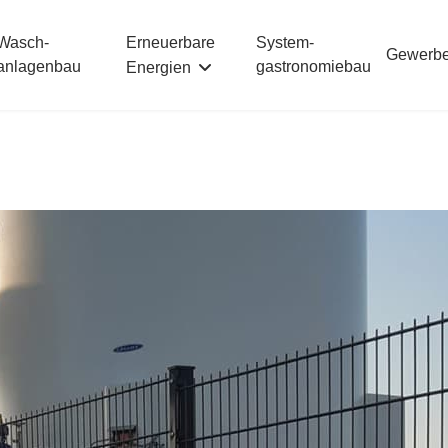
Erneuerbare
Wasch­
System­
Gewerb
anlagenbau
gastronomiebau
Energien