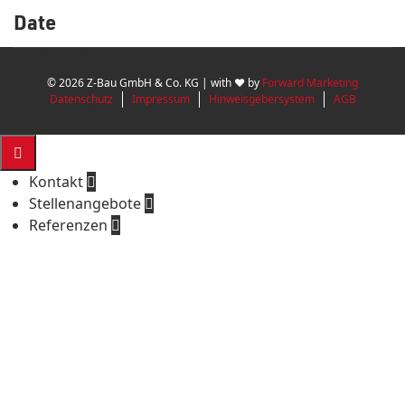
Date
07. März 2024
Tags
© 2026 Z-Bau GmbH & Co. KG | with ♥ by
Forward Marketing
Datenschutz
Impressum
Hinweisgebersystem
AGB
Gewerbebau

Kontakt

Stellenangebote

Referenzen
