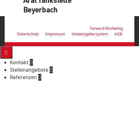
Beyerbach
© 2026 Z-Bau GmbH & Co. KG | with ♥ by
Forward Marketing
Datenschutz
Impressum
Hinweisgebersystem
AGB

Kontakt

Stellenangebote

Referenzen

...
Projektdetails