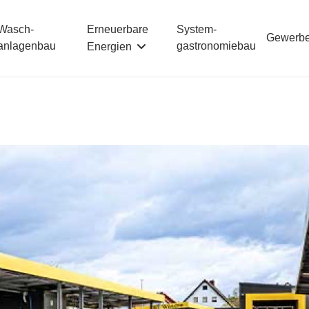
Erneuerbare
Wasch­
System­
Gewerb
anlagenbau
gastronomiebau
Energien