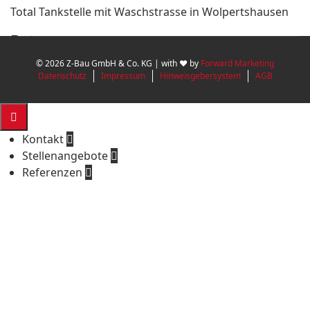
Total Tankstelle mit Waschstrasse in Wolpertshausen
Date
26. August 2024
© 2026 Z-Bau GmbH & Co. KG | with ♥ by
Forward Marketing
Datenschutz
Impressum
Hinweisgebersystem
AGB
Tags
Systemgastronomiebau, Tankstellenbau

Kontakt

Stellenangebote

Referenzen
